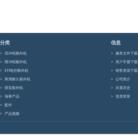
分类
信息
>
四冲程舷外机
>
服务文件下载
>
两冲程舷外机
>
用户手册下载
>
EFI电控舷外机
>
销售资源下载
>
商用耐久舷外机
>
公司简介
>
喷泵船外机
>
共展历史
>
海事产品
>
资质荣誉
>
配件
>
产品视频