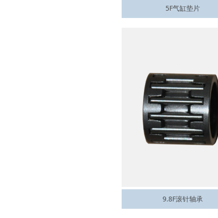
5F气缸垫片
9.8F滚针轴承