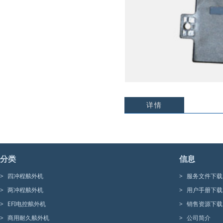
详情
分类
信息
>
四冲程舷外机
>
服务文件下载
>
两冲程舷外机
>
用户手册下载
>
EFI电控舷外机
>
销售资源下载
>
商用耐久舷外机
>
公司简介