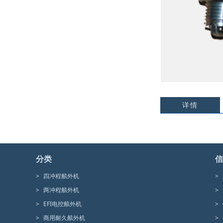
详情
分类
信
>
四冲程舷外机
>
>
两冲程舷外机
>
>
EFI电控舷外机
>
>
商用耐久舷外机
>