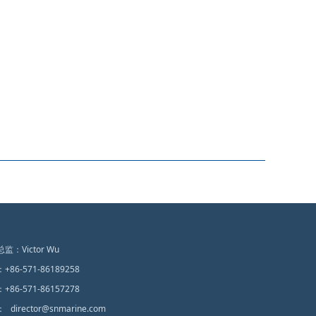
总监：
Victor Wu
：
+86-571-86189258
：
+86-571-86157278
：
director@snmarine.com