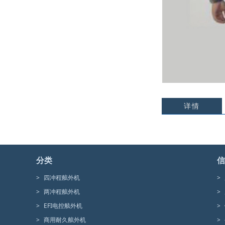
详情
分类
信
>
四冲程舷外机
>
>
两冲程舷外机
>
>
EFI电控舷外机
>
>
商用耐久舷外机
>