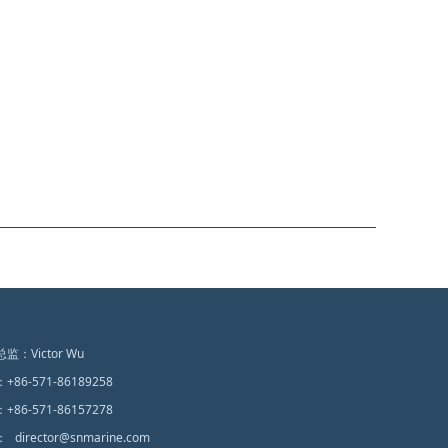
总监：
Victor Wu
：
+86-571-86189258
：
+86-571-86157278
：
director@snmarine.com