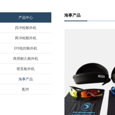
海事产品
产品中心
四冲程舷外机
两冲程舷外机
EFI电控舷外机
商用耐久舷外机
喷泵船外机
海事产品
配件