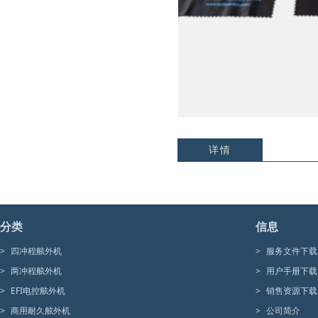
详情
分类
信息
>
四冲程舷外机
>
服务文件下载
>
两冲程舷外机
>
用户手册下载
>
EFI电控舷外机
>
销售资源下载
>
商用耐久舷外机
>
公司简介