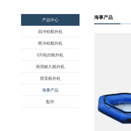
海事产品
产品中心
四冲程舷外机
两冲程舷外机
EFI电控舷外机
商用耐久舷外机
喷泵船外机
海事产品
配件