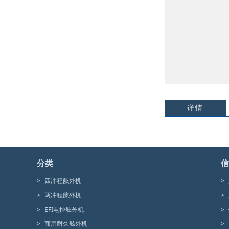
详情
分类
信
>
四冲程舷外机
>
>
两冲程舷外机
>
>
EFI电控舷外机
>
>
商用耐久舷外机
>