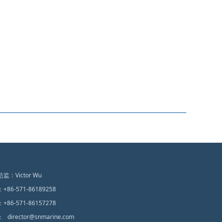
总监：
Victor Wu
：
+86-571-86189258
：
+86-571-86157278
：
director@snmarine.com