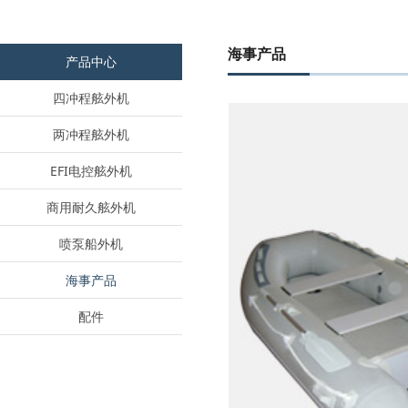
海事产品
产品中心
四冲程舷外机
两冲程舷外机
EFI电控舷外机
商用耐久舷外机
喷泵船外机
海事产品
配件