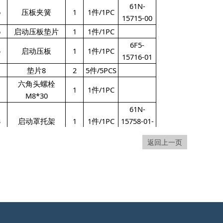
61N-
6
压板夹簧
1
1件/1PC
15715-00
6
启动压板垫片
1
1件/1PC
6F5-
5
启动压板
1
1件/1PC
15716-01
垫片8
2
5件/5PCS
六角头螺栓
1
1件/1PC
M8*30
61N-
3
启动罩托架
1
1件/1PC
15758-01-
4D
返回上一页
六角头螺栓和平
）
3
5件/5PCS
垫组件M6*35
六角头螺栓和平
）
2
5件/5PCS
垫组件M6*16
61N-
04
减震圈
1
1件/1PC
15762-00
启动绳