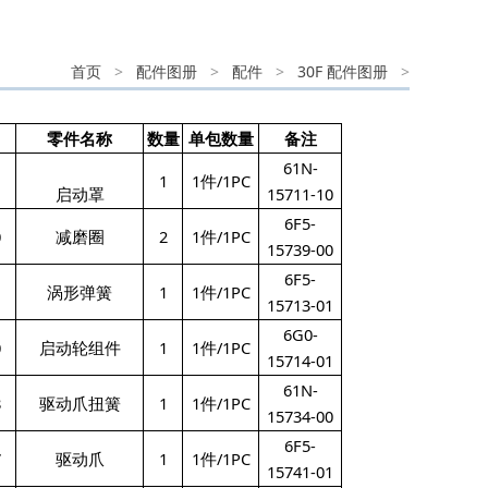
首页
>
配件图册
>
配件
>
30F 配件图册
>
零件名称
数量
单包数量
备注
61N-
1
1
1件/1PC
启动罩
15711-10
6F5-
0
减磨圈
2
1件/1PC
15739-00
6F5-
涡形弹簧
1
1件/1PC
15713-01
6G0-
0
启动轮组件
1
1件/1PC
15714-01
61N-
8
驱动爪扭簧
1
1件/1PC
15734-00
6F5-
7
驱动爪
1
1件/1PC
15741-01