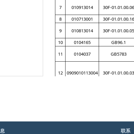
7
010913014
30F-01.01.00.0
8
010713001
30F-01.01.00.1
9
010813014
30F-01.01.00.0
10
0104165
GB96.1
11
0104037
GB5783
12
0909010113004
30F-01.01.00.0
13
0104409
GB9074.1（8.8
14
0104404
GB9074.1（8.8
15
010613062
30F-Ⅱ-01.01.00.
息
联系