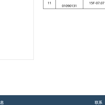
11
15F-07.07
01090131
息
联系